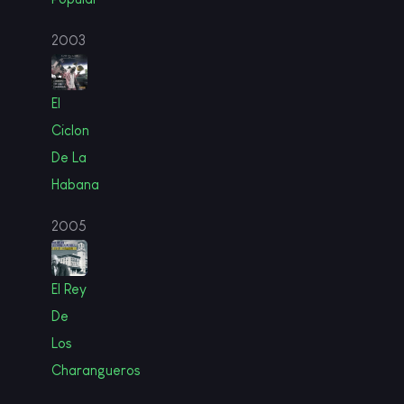
2003
El
Ciclon
De La
Habana
2005
El Rey
De
Los
Charangueros