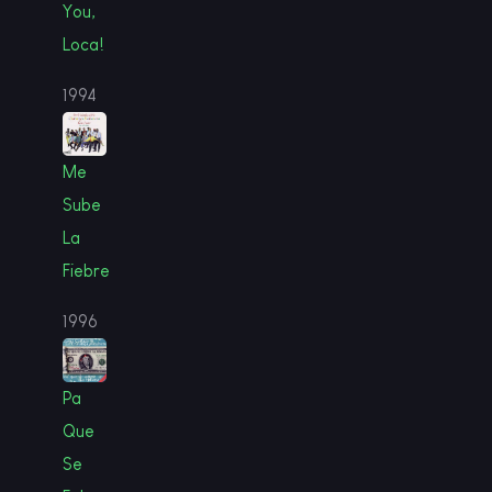
You,
Loca!
1994
Me
Sube
La
Fiebre
1996
Pa
Que
Se