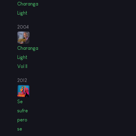
Charanga
Light
2004
Charanga
Light
Vol II
2012
Se
sufre
pero
se